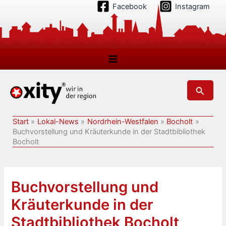
Zum
Facebook
Instagram
Inhalt
springen
Suchen
Start
Lokal-News
Nordrhein-Westfalen
Bocholt
Buchvorstellung und Kräuterkunde in der Stadtbibliothek
Bocholt
Buchvorstellung und
Kräuterkunde in der
Stadtbibliothek Bocholt