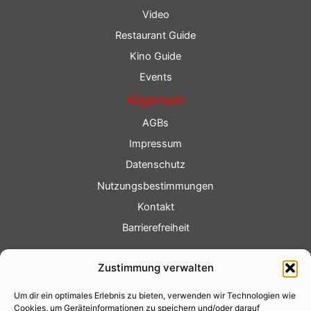
Video
Restaurant Guide
Kino Guide
Events
Allgemein
AGBs
Impressum
Datenschutz
Nutzungsbestimmungen
Kontakt
Barrierefreiheit
Service
Zustimmung verwalten
Fotoservice
Um dir ein optimales Erlebnis zu bieten, verwenden wir Technologien wie
Videoservice
Cookies, um Geräteinformationen zu speichern und/oder darauf