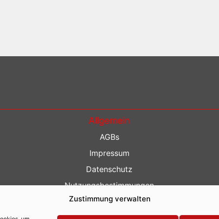
Allgemein
AGBs
Impressum
Datenschutz
Nutzungsbestimmungen
Zustimmung verwalten
Kontakt
Barrierefreiheit
Cookies, um