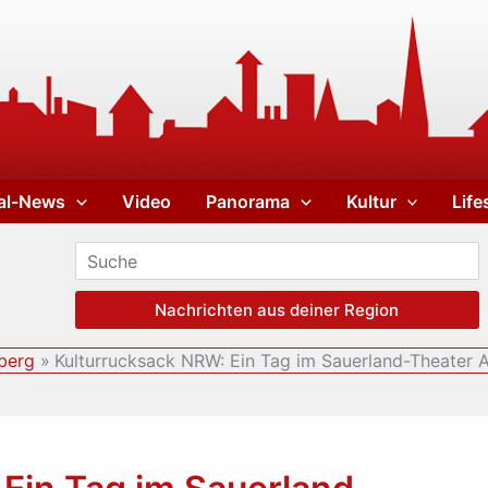
al-News
Video
Panorama
Kultur
Life
Nachrichten aus deiner Region
berg
Kulturrucksack NRW: Ein Tag im Sauerland-Theater 