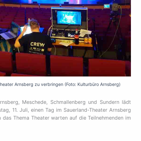
eater Arnsberg zu verbringen (Foto: Kulturbüro Arnsberg)
Arnsberg, Meschede, Schmallenberg und Sundern lädt
ag, 11. Juli, einen Tag im Sauerland-Theater Arnsberg
m das Thema Theater warten auf die Teilnehmenden im