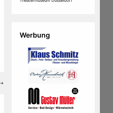
Theatermuseum Düsseldorf
Werbung
→