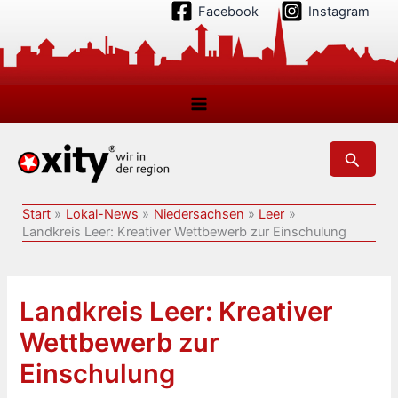
Zum
Facebook
Instagram
Inhalt
springen
Suchen
Start
Lokal-News
Niedersachsen
Leer
Landkreis Leer: Kreativer Wettbewerb zur Einschulung
Landkreis Leer: Kreativer
Wettbewerb zur
Einschulung