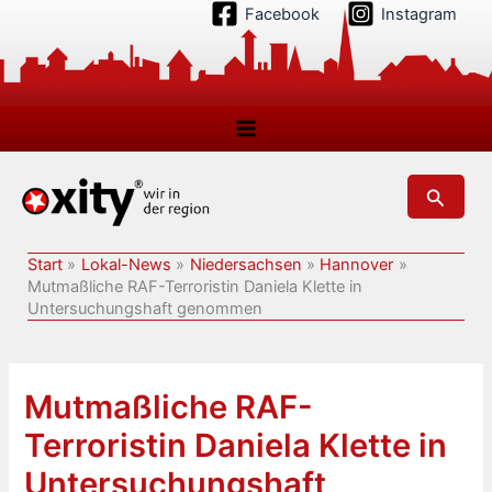
Zum
Facebook
Instagram
Inhalt
springen
Suchen
Start
Lokal-News
Niedersachsen
Hannover
Mutmaßliche RAF-Terroristin Daniela Klette in
Untersuchungshaft genommen
Mutmaßliche RAF-
Terroristin Daniela Klette in
Untersuchungshaft