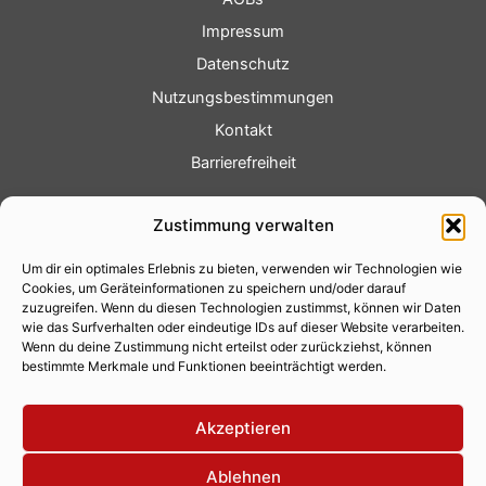
Impressum
Datenschutz
Nutzungsbestimmungen
Kontakt
Barrierefreiheit
Service
Zustimmung verwalten
Fotoservice
Um dir ein optimales Erlebnis zu bieten, verwenden wir Technologien wie
Videoservice
Cookies, um Geräteinformationen zu speichern und/oder darauf
Werbung
zuzugreifen. Wenn du diesen Technologien zustimmst, können wir Daten
wie das Surfverhalten oder eindeutige IDs auf dieser Website verarbeiten.
Contenterstellung
Wenn du deine Zustimmung nicht erteilst oder zurückziehst, können
bestimmte Merkmale und Funktionen beeinträchtigt werden.
Lokalnachrichten
Lokalfernsehen
Akzeptieren
Eventkalender
Ablehnen