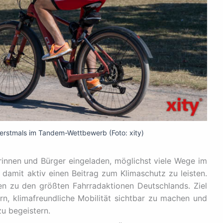
rstmals im Tandem-Wettbewerb (Foto: xity)
rinnen und Bürger eingeladen, möglichst viele Wege im
damit aktiv einen Beitrag zum Klimaschutz zu leisten.
n zu den größten Fahrradaktionen Deutschlands. Ziel
ern, klimafreundliche Mobilität sichtbar zu machen und
u begeistern.