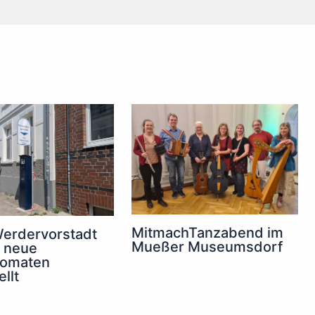
MitmachTanzabend im
Werdervorstadt
Mueßer Museumsdorf
 neue
tomaten
llt