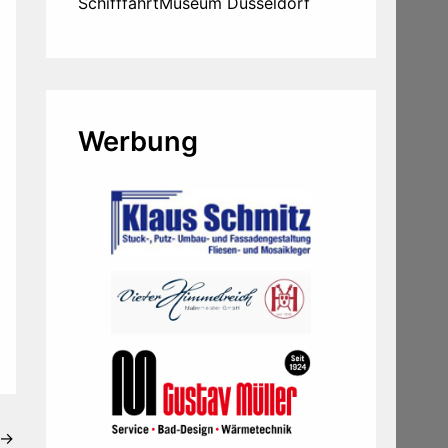
SchifffahrtMuseum Düsseldorf
Werbung
→