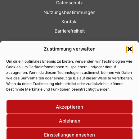
Datenschutz
Nutzungsbestimmungen
Kontakt
Barrierefreiheit
Service
Zustimmung verwalten
Fotoservice
Um dir ein optimales Erlebnis zu bieten, verwenden wir Technologien wie
Videoservice
Cookies, um Geräteinformationen zu speichern und/oder darauf
Werbung
zuzugreifen. Wenn du diesen Technologien zustimmst, können wir Daten
wie das Surfverhalten oder eindeutige IDs auf dieser Website verarbeiten.
Contenterstellung
Wenn du deine Zustimmung nicht erteilst oder zurückziehst, können
bestimmte Merkmale und Funktionen beeinträchtigt werden.
Lokalnachrichten
Lokalfernsehen
Akzeptieren
Eventkalender
Ablehnen
Einstellungen ansehen