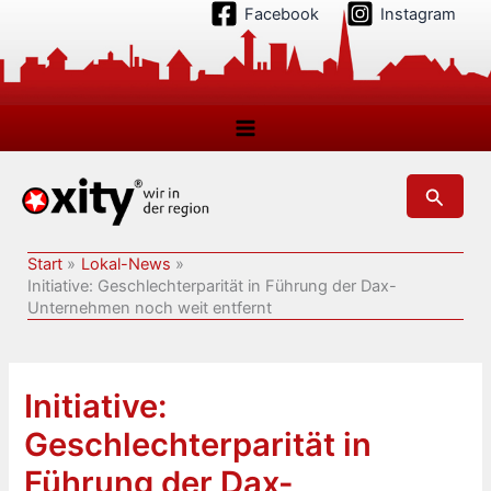
Zum
Facebook
Instagram
Inhalt
springen
Suchen
Start
Lokal-News
Initiative: Geschlechterparität in Führung der Dax-
Unternehmen noch weit entfernt
Initiative:
Geschlechterparität in
Führung der Dax-