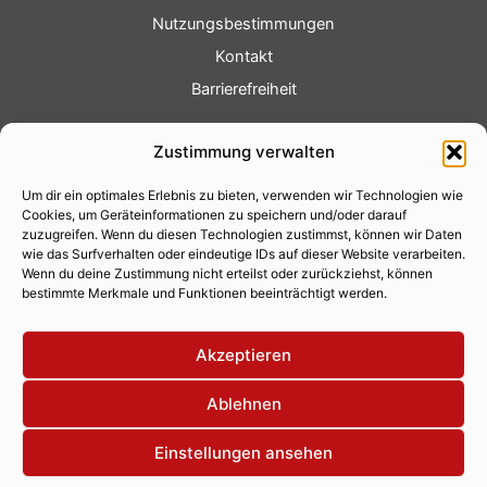
Nutzungsbestimmungen
Kontakt
Barrierefreiheit
Service
Zustimmung verwalten
Fotoservice
Um dir ein optimales Erlebnis zu bieten, verwenden wir Technologien wie
Videoservice
Cookies, um Geräteinformationen zu speichern und/oder darauf
Werbung
zuzugreifen. Wenn du diesen Technologien zustimmst, können wir Daten
wie das Surfverhalten oder eindeutige IDs auf dieser Website verarbeiten.
Contenterstellung
Wenn du deine Zustimmung nicht erteilst oder zurückziehst, können
bestimmte Merkmale und Funktionen beeinträchtigt werden.
Lokalnachrichten
Lokalfernsehen
Akzeptieren
Eventkalender
Ablehnen
Einstellungen ansehen
Copyright 2026 © Xity Online GmbH