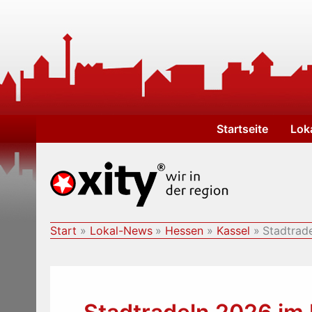
Zum
Inhalt
springen
Startseite
Lok
Start
Lokal-News
Hessen
Kassel
Stadtrad