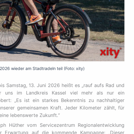
026 wieder am Stadtradeln teil (Foto: xity)
bis Samstag, 13. Juni 2026 heißt es „rauf aufs Rad und
für uns im Landkreis Kassel viel mehr als nur ein
ert: „Es ist ein starkes Bekenntnis zu nachhaltiger
unserer gemeinsamen Kraft. Jeder Kilometer zählt, für
eine lebenswerte Zukunft.“
oph Hüther vom Servicezentrum Regionalentwicklung
ßer Erwartung auf die kommende Kampagne: „Dieser