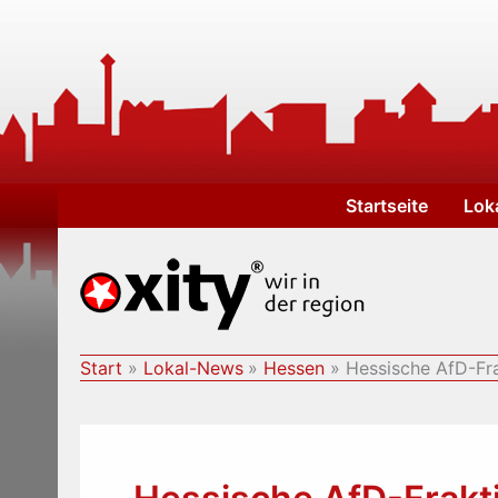
Zum
Inhalt
springen
Startseite
Lok
Start
Lokal-News
Hessen
Hessische AfD-Fra