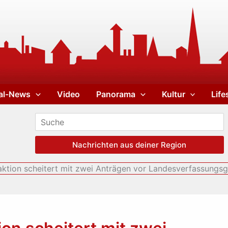
al-News
Video
Panorama
Kultur
Life
Nachrichten aus deiner Region
ktion scheitert mit zwei Anträgen vor Landesverfassungsg