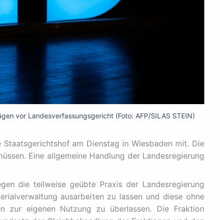
rägen vor Landesverfassungsgericht (Foto: AFP/SILAS STEIN)
he Staatsgerichtshof am Dienstag in Wiesbaden mit. Die
 müssen. Eine allgemeine Handlung der Landesregierung
egen die teilweise geübte Praxis der Landesregierung
erialverwaltung ausarbeiten zu lassen und diese ohne
en zur eigenen Nutzung zu überlassen. Die Fraktion