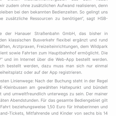
ir zudem ohne zusätzlichen Aufwand realisieren, denn
leiben bei den bekannten Bedienzeiten. So gelingt uns
e zusätzliche Ressourcen zu benötigen“, sagt HSB-
le der Hanauer Straßenbahn GmbH, das bisher in
en klassischen Busverkehr flexibel ergänzt und rund
ten, Arztpraxen, Freizeiteinrichtungen, dem Wildpark
dient sowie Fahrten zum Hauptbahnhof ermöglicht. Die
und im Internet über die Web-App bestellt werden.
sch bestellt werden, dazu muss man sich nur einmal
iheitsplatz oder auf der App registrieren.
festen Linienwege: Nach der Buchung steht in der Regel
 E-Kleinbussen am gewählten Haltepunkt und bündelt
ent und umweltfreundlich unterwegs zu sein. Der mainer
späten Abendstunden. Für das gesamte Bediengebiet gilt
e Fahrt beziehungsweise 1,50 Euro für Inhaberinnen und
and-Tickets, Mitfahrende und Kinder von sechs bis 14