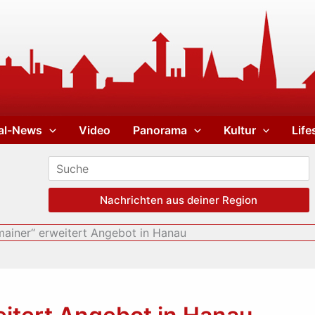
al-News
Video
Panorama
Kultur
Life
Nachrichten aus deiner Region
mainer“ erweitert Angebot in Hanau