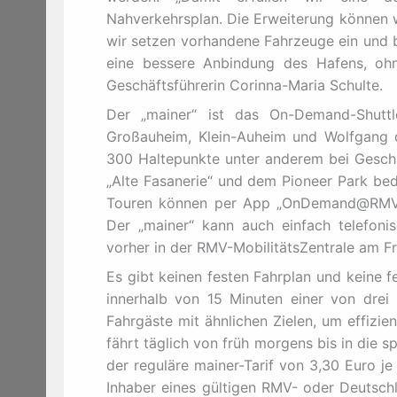
Nahverkehrsplan. Die Erweiterung können w
wir setzen vorhandene Fahrzeuge ein und b
eine bessere Anbindung des Hafens, ohn
Geschäftsführerin Corinna-Maria Schulte.
Der „mainer“ ist das On-Demand-Shutt
Großauheim, Klein-Auheim und Wolfgang d
300 Haltepunkte unter anderem bei Geschäf
„Alte Fasanerie“ und dem Pioneer Park be
Touren können per App „OnDemand@RMV“ 
Der „mainer“ kann auch einfach telefoni
vorher in der RMV-MobilitätsZentrale am Fre
Es gibt keinen festen Fahrplan und keine 
innerhalb von 15 Minuten einer von drei
Fahrgäste mit ähnlichen Zielen, um effizi
fährt täglich von früh morgens bis in die 
der reguläre mainer-Tarif von 3,30 Euro j
Inhaber eines gültigen RMV- oder Deutschl