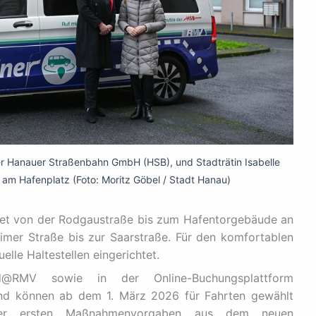
 der Hanauer Straßenbahn GmbH (HSB), und Stadträtin Isabelle
am Hafenplatz (Foto: Moritz Göbel / Stadt Hanau)
iet von der Rodgaustraße bis zum Hafentorgebäude an
mer Straße bis zur Saarstraße. Für den komfortablen
elle Haltestellen eingerichtet.
RMV sowie in der Online-Buchungsplattform
und können ab dem 1. März 2026 für Fahrten gewählt
der ersten Maßnahmenvorgaben aus dem neuen