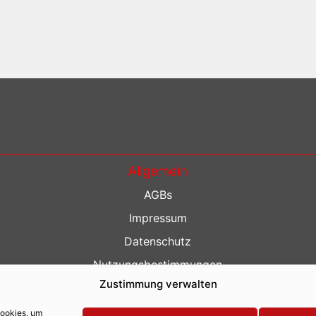
Allgemein
AGBs
Impressum
Datenschutz
Nutzungsbestimmungen
Zustimmung verwalten
Kontakt
Barrierefreiheit
Cookies, um