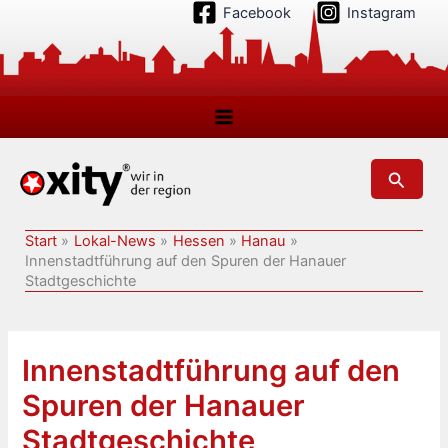
Zum
Facebook
Instagram
Inhalt
springen
Suchen
Start
Lokal-News
Hessen
Hanau
Innenstadtführung auf den Spuren der Hanauer
Stadtgeschichte
Innenstadtführung auf den
Spuren der Hanauer
Stadtgeschichte