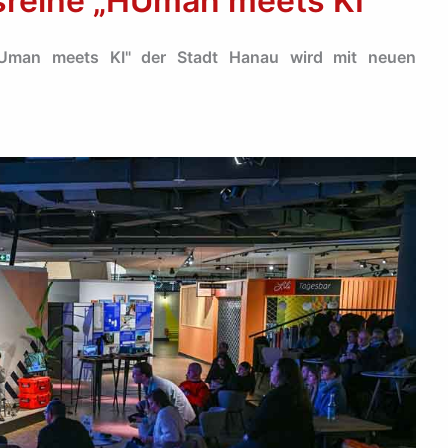
sreihe „HUman meets KI“
„HUman meets KI" der Stadt Hanau wird mit neuen