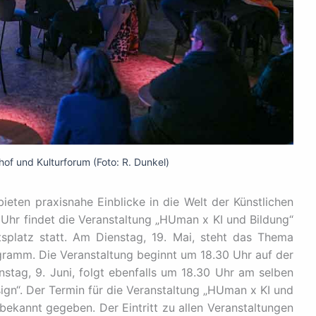
of und Kulturforum (Foto: R. Dunkel)
ieten praxisnahe Einblicke in die Welt der Künstlichen
0 Uhr findet die Veranstaltung „HUman x KI und Bildung“
splatz statt. Am Dienstag, 19. Mai, steht das Thema
ramm. Die Veranstaltung beginnt um 18.30 Uhr auf der
tag, 9. Juni, folgt ebenfalls um 18.30 Uhr am selben
ign“. Der Termin für die Veranstaltung „HUman x KI und
bekannt gegeben. Der Eintritt zu allen Veranstaltungen