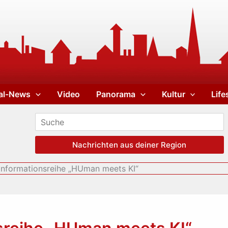
al-News
Video
Panorama
Kultur
Life
Nachrichten aus deiner Region
Informationsreihe „HUman meets KI“