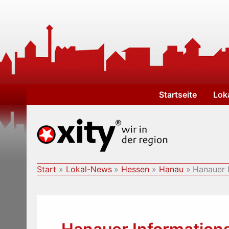
Zum
Inhalt
springen
Startseite
Lok
Start
Lokal-News
Hessen
Hanau
Hanauer 