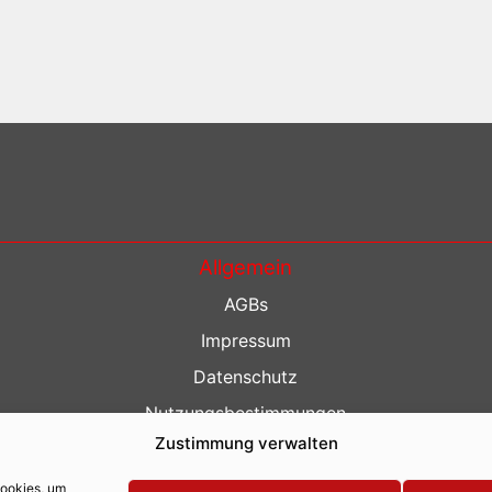
Allgemein
AGBs
Impressum
Datenschutz
Nutzungsbestimmungen
Zustimmung verwalten
Kontakt
Barrierefreiheit
Cookies, um