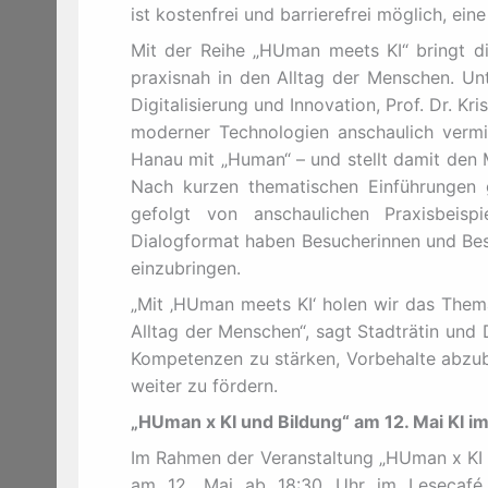
ist kostenfrei und barrierefrei möglich, ein
Mit der Reihe „HUman meets KI“ bringt die
praxisnah in den Alltag der Menschen. Unt
Digitalisierung und Innovation, Prof. Dr. 
moderner Technologien anschaulich vermit
Hanau mit „Human“ – und stellt damit den 
Nach kurzen thematischen Einführungen
gefolgt von anschaulichen Praxisbeisp
Dialogformat haben Besucherinnen und Besu
einzubringen.
„Mit ‚HUman meets KI‘ holen wir das Thema
Alltag der Menschen“, sagt Stadträtin und Di
Kompetenzen zu stärken, Vorbehalte abzub
weiter zu fördern.
„HUman x KI und Bildung“ am 12. Mai KI im
Im Rahmen der Veranstaltung „HUman x KI 
am 12. Mai ab 18:30 Uhr im Lesecafé de