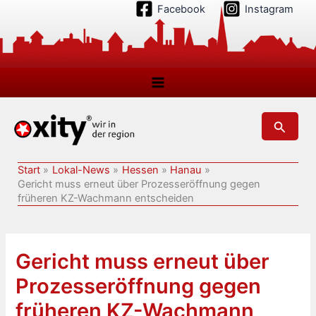
Zum
Facebook
Instagram
Inhalt
springen
Suchen
Start
Lokal-News
Hessen
Hanau
Gericht muss erneut über Prozesseröffnung gegen
früheren KZ-Wachmann entscheiden
Gericht muss erneut über
Prozesseröffnung gegen
früheren KZ-Wachmann