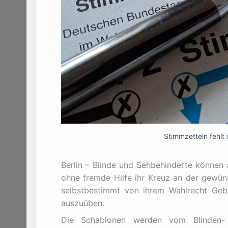
Stimmzetteln fehlt 
Berlin – Blinde und Sehbehinderte können 
ohne fremde Hilfe ihr Kreuz an der gewüns
selbstbestimmt von ihrem Wahlrecht Geb
auszuüben.
Die Schablonen werden vom Blinden- 