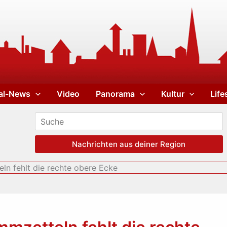
al-News
Video
Panorama
Kultur
Life
Nachrichten aus deiner Region
ln fehlt die rechte obere Ecke