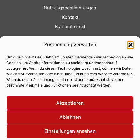
Nutzungsbestimmungen
Kontakt
Barrierefreiheit
Service
Zustimmung verwalten
Fotoservice
Um dir ein optimales Erlebnis zu bieten, verwenden wir Technologien wie
Videoservice
Cookies, um Geräteinformationen zu speichern und/oder darauf
Werbung
zuzugreifen. Wenn du diesen Technologien zustimmst, können wir Daten
wie das Surfverhalten oder eindeutige IDs auf dieser Website verarbeiten.
Contenterstellung
Wenn du deine Zustimmung nicht erteilst oder zurückziehst, können
bestimmte Merkmale und Funktionen beeinträchtigt werden.
Lokalnachrichten
Lokalfernsehen
Akzeptieren
Eventkalender
Ablehnen
Einstellungen ansehen