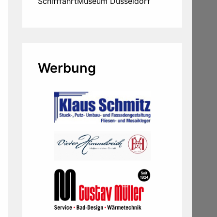
SchifffahrtMuseum Düsseldorf
Werbung