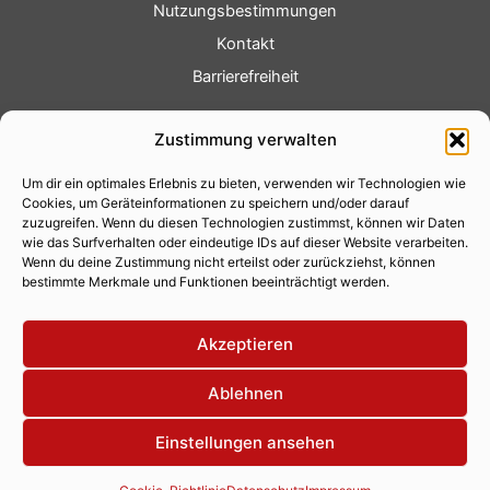
Nutzungsbestimmungen
Kontakt
Barrierefreiheit
Service
Zustimmung verwalten
Fotoservice
Um dir ein optimales Erlebnis zu bieten, verwenden wir Technologien wie
Videoservice
Cookies, um Geräteinformationen zu speichern und/oder darauf
Werbung
zuzugreifen. Wenn du diesen Technologien zustimmst, können wir Daten
wie das Surfverhalten oder eindeutige IDs auf dieser Website verarbeiten.
Contenterstellung
Wenn du deine Zustimmung nicht erteilst oder zurückziehst, können
bestimmte Merkmale und Funktionen beeinträchtigt werden.
Lokalnachrichten
Lokalfernsehen
Akzeptieren
Eventkalender
Ablehnen
Einstellungen ansehen
Copyright 2026 © Xity Online GmbH