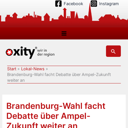
Zum
Facebook
Instagram
Inhalt
springen
Suchen
Start
Lokal-News
Brandenburg-Wahl facht Debatte über Ampel-Zukunft
weiter an
Brandenburg-Wahl facht
Debatte über Ampel-
Zukunft weiter an