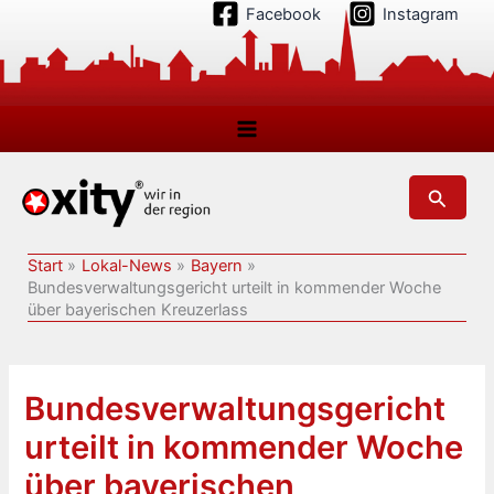
Zum
Facebook
Instagram
Inhalt
springen
Suchen
Start
Lokal-News
Bayern
Bundesverwaltungsgericht urteilt in kommender Woche
über bayerischen Kreuzerlass
Bundesverwaltungsgericht
urteilt in kommender Woche
über bayerischen