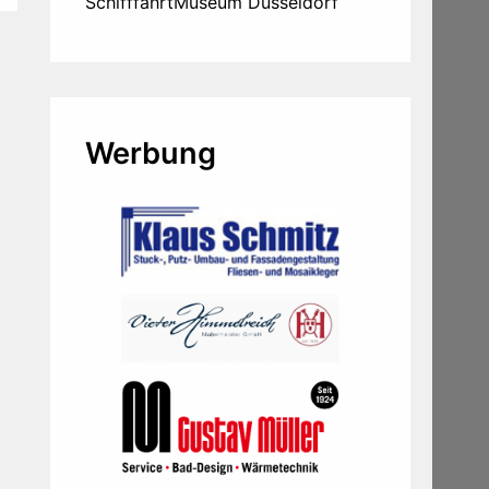
SchifffahrtMuseum Düsseldorf
Werbung