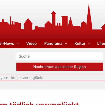
al-News
Video
Panorama
Kultur
Life
Nachrichten aus deiner Region
ayern tödlich verunglückt