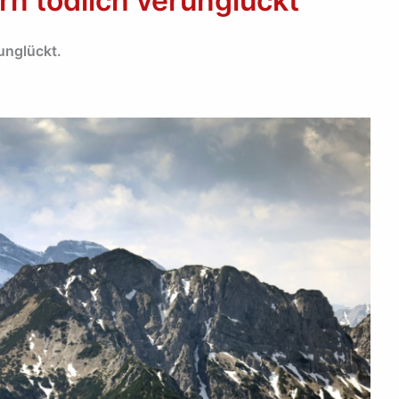
rn tödlich verunglückt
runglückt.