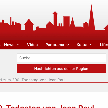
al-News
Video
Panorama
Kultur
Life
Nachrichten aus deiner Region
d zum 200. Todestag von Jean Paul