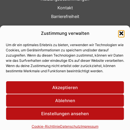
Kontakt
Barrierefreiheit
Service
Zustimmung verwalten
Fotoservice
Um dir ein optimales Erlebnis zu bieten, verwenden wir Technologien wie
Videoservice
Cookies, um Geräteinformationen zu speichern und/oder darauf
Werbung
zuzugreifen. Wenn du diesen Technologien zustimmst, können wir Daten
wie das Surfverhalten oder eindeutige IDs auf dieser Website verarbeiten.
Contenterstellung
Wenn du deine Zustimmung nicht erteilst oder zurückziehst, können
bestimmte Merkmale und Funktionen beeinträchtigt werden.
Lokalnachrichten
Lokalfernsehen
Akzeptieren
Eventkalender
Ablehnen
Einstellungen ansehen
Copyright 2026 © Xity Online GmbH
Cookie-Richtlinie
Datenschutz
Impressum