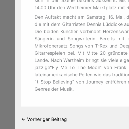
sich in der Szene bestens auskennt. Bis 
14:00 Uhr den Wertheimer Marktplatz mit R
Den Auftakt macht am Samstag, 16. Mai, d
die mit dem Gitarristen Dennis Lüddicke a
Die beiden Künstler verbindet Herzenswär
Sängerin und Songwriterin. Bereits mit 
Mikrofonersatz Songs von T-Rex und Deep 
Gitarrespielen bei. Mit Mitte 20 gründete
Lande. Nach Wertheim bringt sie viele ei
jazzige“Fly Me To The Moon“ von Frank 
lateinamerikanische Perlen wie das traditi
´t Stop Believing“ von Journey entführen 
Genres der Musik.
←
Vorheriger Beitrag