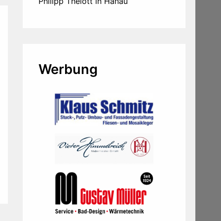
Philipp Thelott in Hanau
Werbung