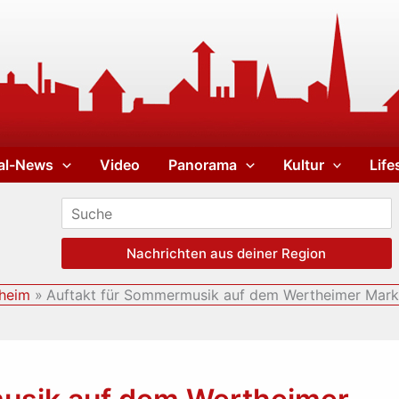
al-News
Video
Panorama
Kultur
Life
Nachrichten aus deiner Region
heim
Auftakt für Sommermusik auf dem Wertheimer Mark