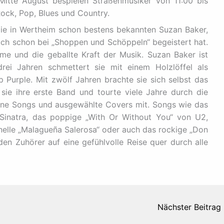
Mitte August bespielen Straßenmusiker von 11:00 bis
ock, Pop, Blues und Country.
ie in Wertheim schon bestens bekannten Suzan Baker,
uch schon bei „Shoppen und Schöppeln“ begeistert hat.
me und die geballte Kraft der Musik. Suzan Baker ist
drei Jahren schmettert sie mit einem Holzlöffel als
Purple. Mit zwölf Jahren brachte sie sich selbst das
 sie ihre erste Band und tourte viele Jahre durch die
gene Songs und ausgewählte Covers mit. Songs wie das
Sinatra, das poppige „With Or Without You“ von U2,
onelle „Malagueña Salerosa“ oder auch das rockige „Don
den Zuhörer auf eine gefühlvolle Reise quer durch alle
Nächster Beitrag