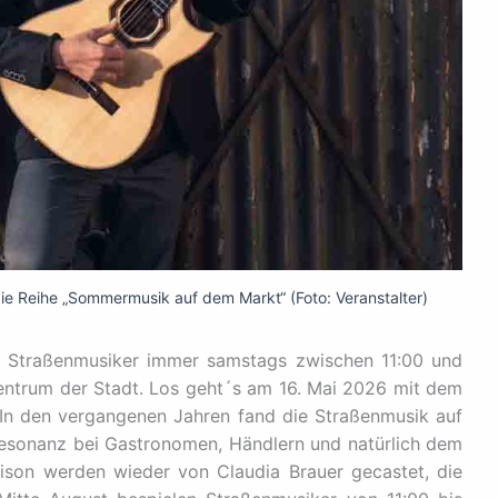
e Reihe „Sommermusik auf dem Markt“ (Foto: Veranstalter)
 Straßenmusiker immer samstags zwischen 11:00 und
entrum der Stadt. Los geht´s am 16. Mai 2026 mit dem
In den vergangenen Jahren fand die Straßenmusik auf
sonanz bei Gastronomen, Händlern und natürlich dem
aison werden wieder von Claudia Brauer gecastet, die