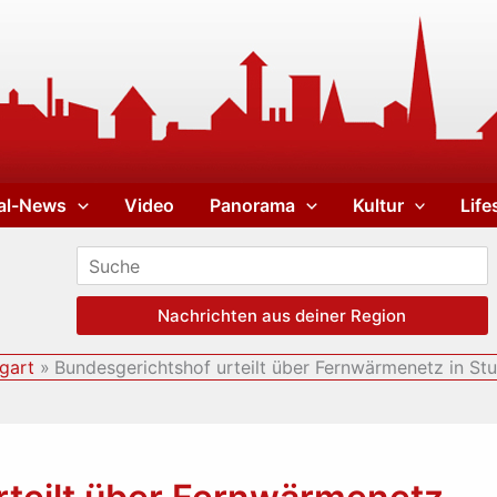
al-News
Video
Panorama
Kultur
Life
Nachrichten aus deiner Region
tgart
Bundesgerichtshof urteilt über Fernwärmenetz in Stu