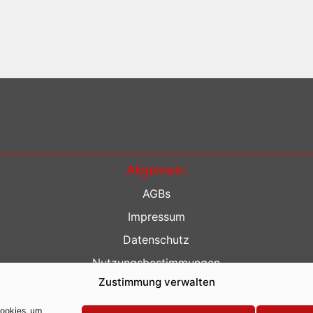
Allgemein
AGBs
Impressum
Datenschutz
Nutzungsbestimmungen
Zustimmung verwalten
Kontakt
Barrierefreiheit
Cookies, um