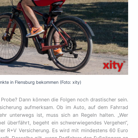
kte in Flensburg bekommen (Foto: xity)
 Probe? Dann können die Folgen noch drastischer sein.
rsicherung aufmerksam. Ob im Auto, auf dem Fahrrad
ehr unterwegs ist, muss sich an Regeln halten. „Wer
el überfährt, begeht ein schwerwiegendes Vergehen“,
der R+V Versicherung. Es wird mit mindestens 60 Euro
raft. Dasselbe gilt, wenn Radfahrer den Fußgängern an