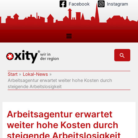
Zum
Facebook
Instagram
Inhalt
springen
Suchen
Start
Lokal-News
Arbeitsagentur erwartet weiter hohe Kosten durch
steigende Arbeitslosigkeit
Arbeitsagentur erwartet
weiter hohe Kosten durch
steigende Arbeitslosigkeit