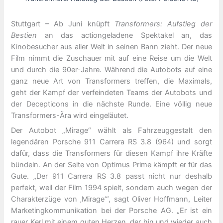
Stuttgart – Ab Juni knüpft
Transformers: Aufstieg der
Bestien
an das actiongeladene Spektakel an, das
Kinobesucher aus aller Welt in seinen Bann zieht. Der neue
Film nimmt die Zuschauer mit auf eine Reise um die Welt
und durch die 90er-Jahre. Während die Autobots auf eine
ganz neue Art von Transformers treffen, die Maximals,
geht der Kampf der verfeindeten Teams der Autobots und
der Decepticons in die nächste Runde. Eine völlig neue
Transformers-Ära wird eingeläutet.
Der Autobot „Mirage“ wählt als Fahrzeuggestalt den
legendären Porsche 911 Carrera RS 3.8 (964) und sorgt
dafür, dass die Transformers für diesen Kampf ihre Kräfte
bündeln. An der Seite von Optimus Prime kämpft er für das
Gute. „Der 911 Carrera RS 3.8 passt nicht nur deshalb
perfekt, weil der Film 1994 spielt, sondern auch wegen der
Charakterzüge von ‚Mirage‘“, sagt Oliver Hoffmann, Leiter
Marketingkommunikation bei der Porsche AG. „Er ist ein
rauer Kerl mit einem guten Herzen, der hin und wieder auch