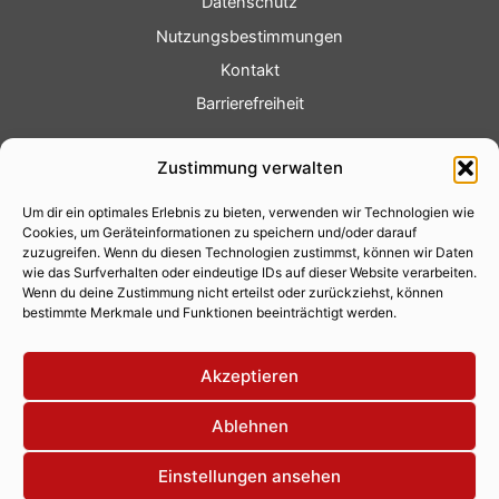
Datenschutz
Nutzungsbestimmungen
Kontakt
Barrierefreiheit
Service
Zustimmung verwalten
Fotoservice
Um dir ein optimales Erlebnis zu bieten, verwenden wir Technologien wie
Videoservice
Cookies, um Geräteinformationen zu speichern und/oder darauf
Werbung
zuzugreifen. Wenn du diesen Technologien zustimmst, können wir Daten
wie das Surfverhalten oder eindeutige IDs auf dieser Website verarbeiten.
Contenterstellung
Wenn du deine Zustimmung nicht erteilst oder zurückziehst, können
bestimmte Merkmale und Funktionen beeinträchtigt werden.
Lokalnachrichten
Lokalfernsehen
Akzeptieren
Eventkalender
Ablehnen
Einstellungen ansehen