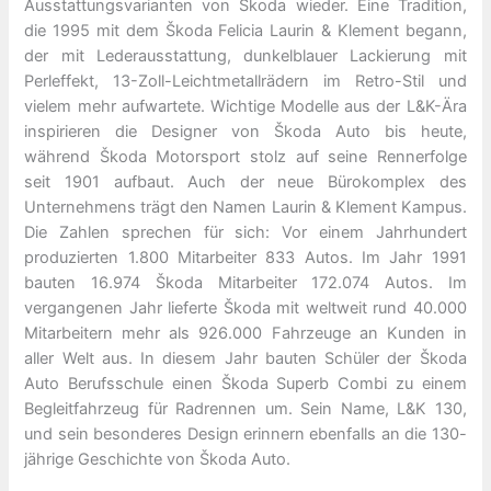
Ausstattungsvarianten von Škoda wieder. Eine Tradition,
die 1995 mit dem Škoda Felicia Laurin & Klement begann,
der mit Lederausstattung, dunkelblauer Lackierung mit
Perleffekt, 13-Zoll-Leichtmetallrädern im Retro-Stil und
vielem mehr aufwartete. Wichtige Modelle aus der L&K-Ära
inspirieren die Designer von Škoda Auto bis heute,
während Škoda Motorsport stolz auf seine Rennerfolge
seit 1901 aufbaut. Auch der neue Bürokomplex des
Unternehmens trägt den Namen Laurin & Klement Kampus.
Die Zahlen sprechen für sich: Vor einem Jahrhundert
produzierten 1.800 Mitarbeiter 833 Autos. Im Jahr 1991
bauten 16.974 Škoda Mitarbeiter 172.074 Autos. Im
vergangenen Jahr lieferte Škoda mit weltweit rund 40.000
Mitarbeitern mehr als 926.000 Fahrzeuge an Kunden in
aller Welt aus. In diesem Jahr bauten Schüler der Škoda
Auto Berufsschule einen Škoda Superb Combi zu einem
Begleitfahrzeug für Radrennen um. Sein Name, L&K 130,
und sein besonderes Design erinnern ebenfalls an die 130-
jährige Geschichte von Škoda Auto.