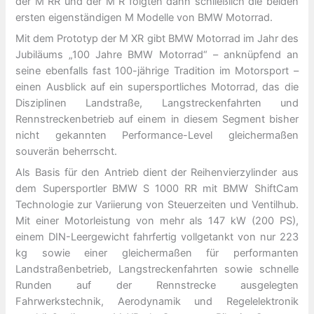
der M RR und der M R folgten dann schließlich die beiden
ersten eigenständigen M Modelle von BMW Motorrad.
Mit dem Prototyp der M XR gibt BMW Motorrad im Jahr des
Jubiläums „100 Jahre BMW Motorrad“ – anknüpfend an
seine ebenfalls fast 100-jährige Tradition im Motorsport –
einen Ausblick auf ein supersportliches Motorrad, das die
Disziplinen Landstraße, Langstreckenfahrten und
Rennstreckenbetrieb auf einem in diesem Segment bisher
nicht gekannten Performance-Level gleichermaßen
souverän beherrscht.
Als Basis für den Antrieb dient der Reihenvierzylinder aus
dem Supersportler BMW S 1000 RR mit BMW ShiftCam
Technologie zur Variierung von Steuerzeiten und Ventilhub.
Mit einer Motorleistung von mehr als 147 kW (200 PS),
einem DIN-Leergewicht fahrfertig vollgetankt von nur 223
kg sowie einer gleichermaßen für performanten
Landstraßenbetrieb, Langstreckenfahrten sowie schnelle
Runden auf der Rennstrecke ausgelegten
Fahrwerkstechnik, Aerodynamik und Regelelektronik