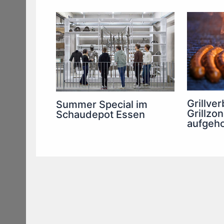
Grillve
Summer Special im
Grillzo
Schaudepot Essen
aufgeh