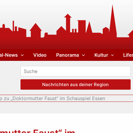
al-News
Video
Panorama
Kultur
Life
Nachrichten aus deiner Region
 zu „Doktormutter Faust“ im Schauspiel Essen