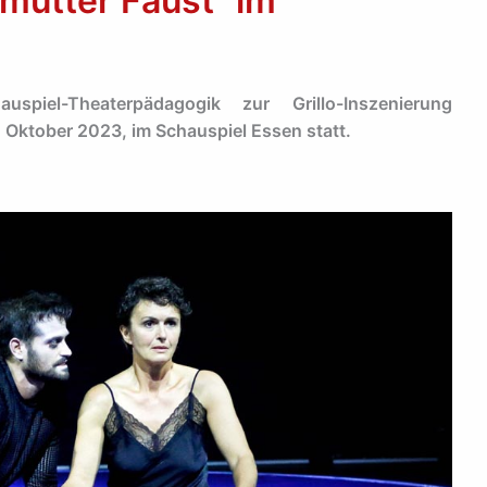
mutter Faust“ im
spiel-Theaterpädagogik zur Grillo-Inszenierung
. Oktober 2023, im Schauspiel Essen statt.