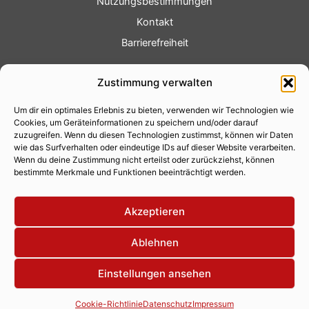
Nutzungsbestimmungen
Kontakt
Barrierefreiheit
Service
Zustimmung verwalten
Fotoservice
Um dir ein optimales Erlebnis zu bieten, verwenden wir Technologien wie
Videoservice
Cookies, um Geräteinformationen zu speichern und/oder darauf
Werbung
zuzugreifen. Wenn du diesen Technologien zustimmst, können wir Daten
wie das Surfverhalten oder eindeutige IDs auf dieser Website verarbeiten.
Contenterstellung
Wenn du deine Zustimmung nicht erteilst oder zurückziehst, können
bestimmte Merkmale und Funktionen beeinträchtigt werden.
Lokalnachrichten
Lokalfernsehen
Akzeptieren
Eventkalender
Ablehnen
Einstellungen ansehen
Copyright 2026 © Xity Online GmbH
Cookie-Richtlinie
Datenschutz
Impressum