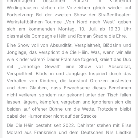
hervorragend besuchten Auftakt im Klosterhof
Wedinghausen stehen die Vorzeichen gleich wieder auf
Fortsetzung: Bei der zweiten Show der Straßentheater-
Werkstattbühnen-Tournee „Von Nord nach West“ geben
sich am kommenden Montag, 10. Juli, ab 19.30 Uhr
diesmal die Compagnie Hëin und Roman Škadra die Ehre.
Eine Show voll von Absurdität, Verspieltheit, Blödsinn und
Jonglage, das verspricht die Cie Hëin. Was, wenn wir alle
wie Kinder wären? Dieser Prämisse folgend, kreiert das Duo
mit „Unnötige Gewalt“ eine Show voll Absurdität,
Verspieltheit, Blödsinn und Jonglage. Inspiriert durch das
Verhalten von Kindern, die konstant Grenzen austesten
und dem Glauben, dass Erwachsene dieses Benehmen
nicht verlieren, sondern nur gekonnt unter den Tisch fallen
lassen, ärgern, kämpfen, vergeben und ignorieren sich die
beiden auf offener Bühne um die Wette. Trotzdem bleibt
dabei der Humor aber nicht auf der Strecke.
Die Cie Hëin besteht seit 2022. Dahinter stehen mit Elise
Morard aus Frankreich und dem Deutschen Nils Liedtke