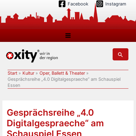
Zum
Facebook
Instagram
Inhalt
springen
Suchen
Start
Kultur
Oper, Ballett & Theater
Gesprächsreihe „4.0 Digitalgespraeche“ am Schauspiel
Essen
Gesprächsreihe „4.0
Digitalgespraeche“ am
Schauspiel Essen