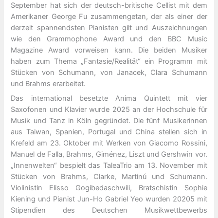
September hat sich der deutsch-britische Cellist mit dem
Amerikaner George Fu zusammengetan, der als einer der
derzeit spannendsten Pianisten gilt und Auszeichnungen
wie den Grammophone Award und den BBC Music
Magazine Award vorweisen kann. Die beiden Musiker
haben zum Thema „Fantasie/Realität“ ein Programm mit
Stücken von Schumann, von Janacek, Clara Schumann
und Brahms erarbeitet.
Das international besetzte Anima Quintett mit vier
Saxofonen und Klavier wurde 2025 an der Hochschule für
Musik und Tanz in Köln gegründet. Die fünf Musikerinnen
aus Taiwan, Spanien, Portugal und China stellen sich in
Krefeld am 23. Oktober mit Werken von Giacomo Rossini,
Manuel de Falla, Brahms, Giménez, Liszt und Gershwin vor.
„Innenwelten“ bespielt das TaleaTrio am 13. November mit
Stücken von Brahms, Clarke, Martinú und Schumann.
Violinistin Elisso Gogibedaschwili, Bratschistin Sophie
Kiening und Pianist Jun-Ho Gabriel Yeo wurden 20205 mit
Stipendien des Deutschen Musikwettbewerbs