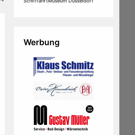
SchifffahrtMuseum Düsseldorf
Werbung