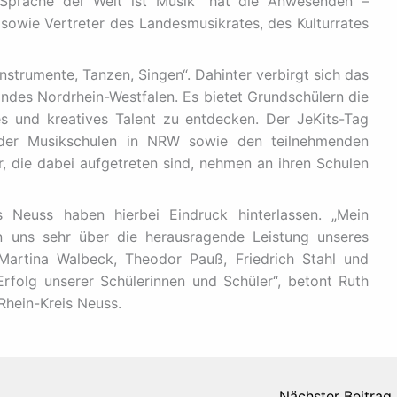
Sprache der Welt ist Musik“ hat die Anwesenden –
 sowie Vertreter des Landesmusikrates, des Kulturrates
Instrumente, Tanzen, Singen“. Dahinter verbirgt sich das
ndes Nordrhein-Westfalen. Es bietet Grundschülern die
hes und kreatives Talent zu entdecken. Der JeKits-Tag
er Musikschulen in NRW sowie den teilnehmenden
r, die dabei aufgetreten sind, nehmen an ihren Schulen
 Neuss haben hierbei Eindruck hinterlassen. „Mein
en uns sehr über die herausragende Leistung unseres
Martina Walbeck, Theodor Pauß, Friedrich Stahl und
rfolg unserer Schülerinnen und Schüler“, betont Ruth
Rhein-Kreis Neuss.
Nächster Beitrag