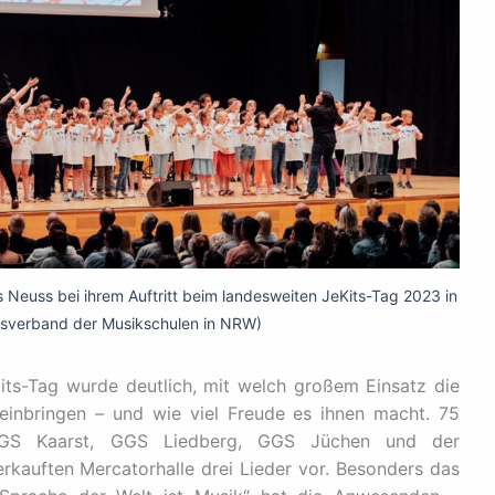
 Neuss bei ihrem Auftritt beim landesweiten JeKits-Tag 2023 in
esverband der Musikschulen in NRW)
its-Tag wurde deutlich, mit welch großem Einsatz die
 einbringen – und wie viel Freude es ihnen macht. 75
 KGS Kaarst, GGS Liedberg, GGS Jüchen und der
erkauften Mercatorhalle drei Lieder vor. Besonders das