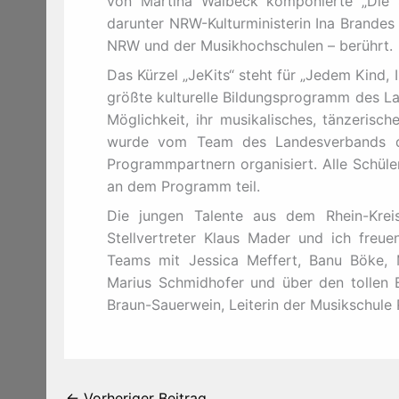
von Martina Walbeck komponierte „Die 
darunter NRW-Kulturministerin Ina Brandes
NRW und der Musikhochschulen – berührt.
Das Kürzel „JeKits“ steht für „Jedem Kind, 
größte kulturelle Bildungsprogramm des La
Möglichkeit, ihr musikalisches, tänzerisc
wurde vom Team des Landesverbands d
Programmpartnern organisiert. Alle Schüle
an dem Programm teil.
Die jungen Talente aus dem Rhein-Kreis
Stellvertreter Klaus Mader und ich freu
Teams mit Jessica Meffert, Banu Böke, 
Marius Schmidhofer und über den tollen E
Braun-Sauerwein, Leiterin der Musikschule 
←
Vorheriger Beitrag