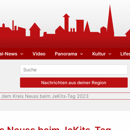
al-News
Video
Panorama
Kultur
Life
Nachrichten aus deiner Region
s dem Kreis Neuss beim JeKits-Tag 2023