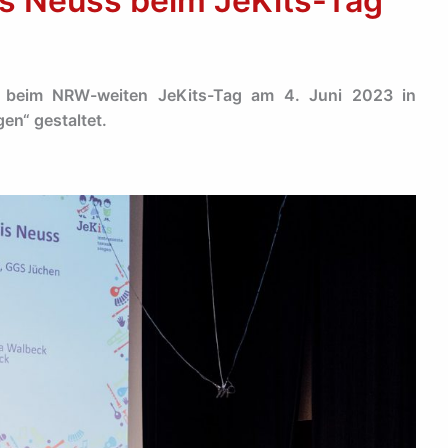
is Neuss beim JeKits-Tag
t beim NRW-weiten JeKits-Tag am 4. Juni 2023 in
n“ gestaltet.