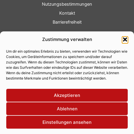
Nutzungsbestimmungen
Kontakt
Barrierefreiheit
Service
Zustimmung verwalten
Fotoservice
Um dir ein optimales Erlebnis zu bieten, verwenden wir Technologien wie
Videoservice
Cookies, um Geräteinformationen zu speichern und/oder darauf
Werbung
zuzugreifen. Wenn du diesen Technologien zustimmst, können wir Daten
wie das Surfverhalten oder eindeutige IDs auf dieser Website verarbeiten.
Contenterstellung
Wenn du deine Zustimmung nicht erteilst oder zurückziehst, können
bestimmte Merkmale und Funktionen beeinträchtigt werden.
Lokalnachrichten
Lokalfernsehen
Akzeptieren
Eventkalender
Ablehnen
Einstellungen ansehen
Copyright 2026 © Xity Online GmbH