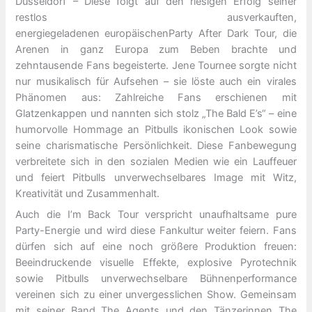
Düsseldorf – Diese folgt auf den riesigen Erfolg seiner
restlos ausverkauften,
energiegeladenen
europäischenParty After Dark Tour, die
Arenen in ganz Europa zum Beben brachte und
zehntausende Fans begeisterte. Jene Tournee sorgte nicht
nur musikalisch für Aufsehen – sie löste auch ein virales
Phänomen aus: Zahlreiche Fans erschienen mit
Glatzenkappen und nannten sich stolz „The Bald E’s“ – eine
humorvolle Hommage an Pitbulls ikonischen Look sowie
seine charismatische Persönlichkeit. Diese Fanbewegung
verbreitete sich in den sozialen Medien wie ein Lauffeuer
und feiert Pitbulls unverwechselbares Image mit Witz,
Kreativität und Zusammenhalt.
Auch die I’m Back Tour verspricht unaufhaltsame pure
Party-Energie und wird diese Fankultur weiter feiern. Fans
dürfen sich auf eine noch größere Produktion freuen:
Beeindruckende visuelle Effekte, explosive Pyrotechnik
sowie Pitbulls unverwechselbare Bühnenperformance
vereinen sich zu einer unvergesslichen Show. Gemeinsam
mit seiner Band The Agents und den Tänzerinnen The