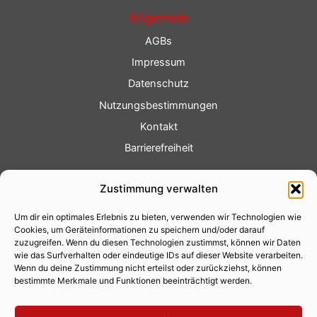
Allgemein
AGBs
Impressum
Datenschutz
Nutzungsbestimmungen
Kontakt
Barrierefreiheit
Service
Zustimmung verwalten
Fotoservice
Um dir ein optimales Erlebnis zu bieten, verwenden wir Technologien wie
Videoservice
Cookies, um Geräteinformationen zu speichern und/oder darauf
Werbung
zuzugreifen. Wenn du diesen Technologien zustimmst, können wir Daten
wie das Surfverhalten oder eindeutige IDs auf dieser Website verarbeiten.
Contenterstellung
Wenn du deine Zustimmung nicht erteilst oder zurückziehst, können
bestimmte Merkmale und Funktionen beeinträchtigt werden.
Lokalnachrichten
Lokalfernsehen