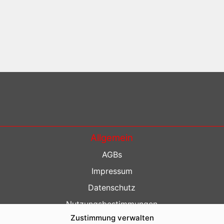
Allgemein
AGBs
Impressum
Datenschutz
Nutzungsbestimmungen
Zustimmung verwalten
Kontakt