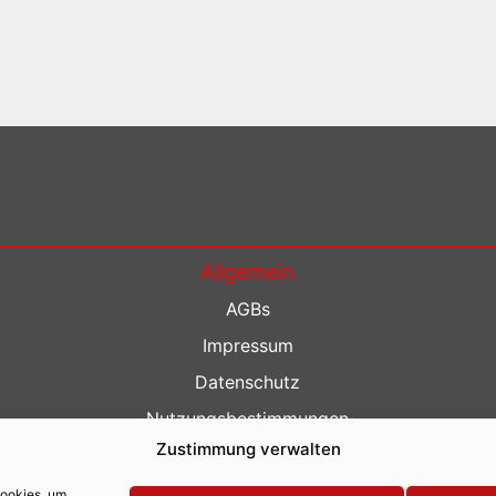
Allgemein
AGBs
Impressum
Datenschutz
Nutzungsbestimmungen
Zustimmung verwalten
Kontakt
Barrierefreiheit
Cookies, um