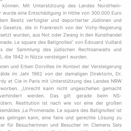
n können. Mit Unterstützung des Landes Nordrhein-
er wurde eine Entschädigung in Höhe von 300.000 Euro
em Besitz verfolgter und deportierter Jüdinnen und
 Gesetze, die in Frankreich von der Vichy-Regierung
esetzt wurden, aus Not oder Zwang in den Kunsthandel
ade. Le square des Batignolles“ von Édouard Vuillard
s der Sammlung des jüdischen Rechtsanwalts und
, die 1942 in Nizza versteigert wurden.
nen und Erben Dorvilles im Kontext der Versteigerung
lde im Jahr 1962 von der damaligen Direktorin, Dr.
ardy et Cie in Paris mit Unterstützung des Landes NRW
worben. „Unrecht kann nicht ungeschehen gemacht
erhindert werden. Das gilt gerade beim NS-
ütern. Restitution ist nach wie vor eine der großen
emäldes ‚La Promenade. Le square des Batignolles‘ ist
 es gelingen kann, eine faire und gerechte Lösung zu
ter für Besucherinnen und Besucher im Clemens Sels