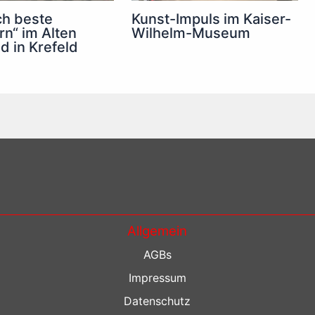
Kunst-Impuls im Kaiser-
ch beste
Wilhelm-Museum
n“ im Alten
d in Krefeld
Allgemein
AGBs
Impressum
Datenschutz