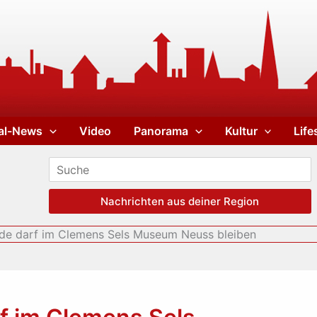
al-News
Video
Panorama
Kultur
Life
Nachrichten aus deiner Region
lde darf im Clemens Sels Museum Neuss bleiben