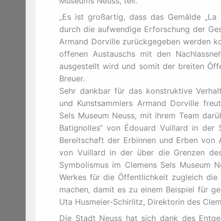
Museums Neuss, teil.
„Es ist großartig, dass das Gemälde „La
durch die aufwendige Erforschung der Ge
Armand Dorville zurückgegeben werden ko
offenen Austauschs mit den Nachlassn
ausgestellt wird und somit der breiten Öffe
Breuer.
Sehr dankbar für das konstruktive Verha
und Kunstsammlers Armand Dorville freut 
Sels Museum Neuss, mit ihrem Team darü
Batignolles“ von Édouard Vuillard in de
Bereitschaft der Erbinnen und Erben von 
von Vuillard in der über die Grenzen d
Symbolismus im Clemens Sels Museum Neu
Werkes für die Öffentlichkeit zugleich di
machen, damit es zu einem Beispiel für ge
Uta Husmeier-Schirlitz, Direktorin des Cl
Die Stadt Neuss hat sich dank des Entg