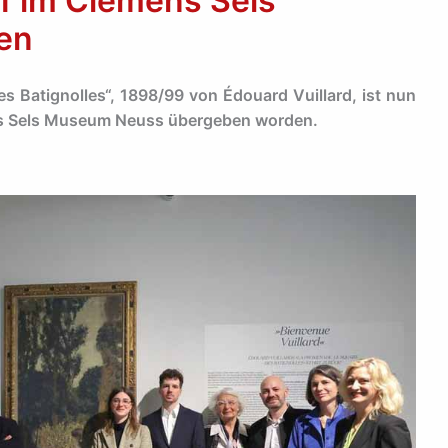
f im Clemens Sels
en
 Batignolles“, 1898/99 von Édouard Vuillard, ist nun
ns Sels Museum Neuss übergeben worden.