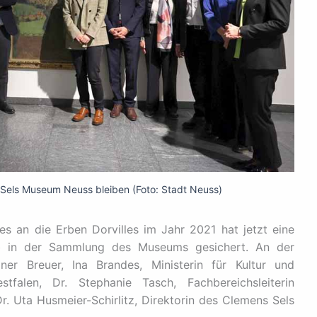
 Sels Museum Neuss bleiben (Foto: Stadt Neuss)
s an die Erben Dorvilles im Jahr 2021 hat jetzt eine
ib in der Sammlung des Museums gesichert. An der
ner Breuer, Ina Brandes, Ministerin für Kultur und
tfalen, Dr. Stephanie Tasch, Fachbereichsleiterin
Dr. Uta Husmeier-Schirlitz, Direktorin des Clemens Sels