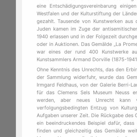
eine Entschädigungsvereinbarung einige
Westfalen und der Kulturstiftung der Länd
gezahlt. Tausende von Kunstwerken aus d
Juden kamen im Zuge der antisemitischen
1940 erlassen und in der Folgezeit durchg
oder in Auktionen. Das Gemälde „La Promen
war eines der rund 400 Kunstwerke au
Kunstsammlers Armand Dorville (1875-1941)
Ohne Kenntnis des Unrechts, das den Erbin
der Sammlung widerfuhr, wurde das Gemä
Irmgard Feldhaus, von der Galerie Berri-L
für das Clemens Sels Museum Neuss er
werden, aber neues Unrecht kann v
verfolgungsbedingten Entzug von Kulturg
Aufgaben unserer Zeit. Die Rückgabe des G
ein beeindruckendes Beispiel dafür, dass
finden und gleichzeitig das Gemälde wei