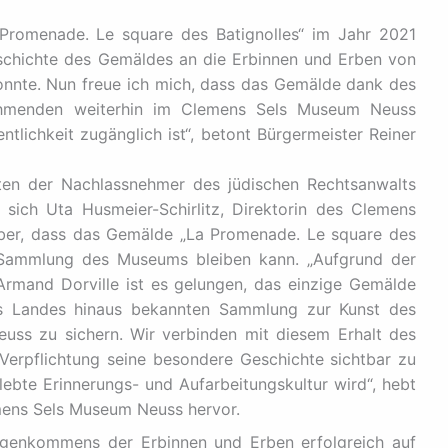
 Promenade. Le square des Batignolles“ im Jahr 2021
schichte des Gemäldes an die Erbinnen und Erben von
nnte. Nun freue ich mich, dass das Gemälde dank des
ehmenden weiterhin im Clemens Sels Museum Neuss
ntlichkeit zugänglich ist“, betont Bürgermeister Reiner
lten der Nachlassnehmer des jüdischen Rechtsanwalts
sich Uta Husmeier-Schirlitz, Direktorin des Clemens
ber, dass das Gemälde „La Promenade. Le square des
r Sammlung des Museums bleiben kann. „Aufgrund der
Armand Dorville ist es gelungen, das einzige Gemälde
es Landes hinaus bekannten Sammlung zur Kunst des
ss zu sichern. Wir verbinden mit diesem Erhalt des
e Verpflichtung seine besondere Geschichte sichtbar zu
lebte Erinnerungs- und Aufarbeitungskultur wird“, hebt
emens Sels Museum Neuss hervor.
egenkommens der Erbinnen und Erben erfolgreich auf