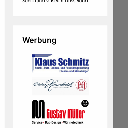
SchifffahrtMuseum Düsseldorf
Werbung