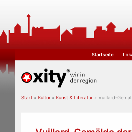
Zum
Inhalt
springen
Startseite
Lok
Start
Kultur
Kunst & Literatur
Vuillard-Gemä