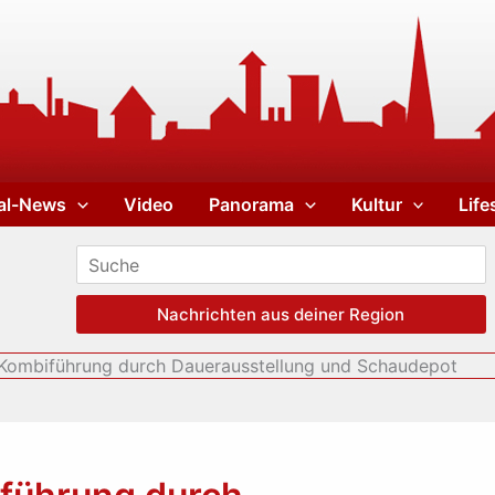
al-News
Video
Panorama
Kultur
Life
Nachrichten aus deiner Region
Kombiführung durch Dauerausstellung und Schaudepot