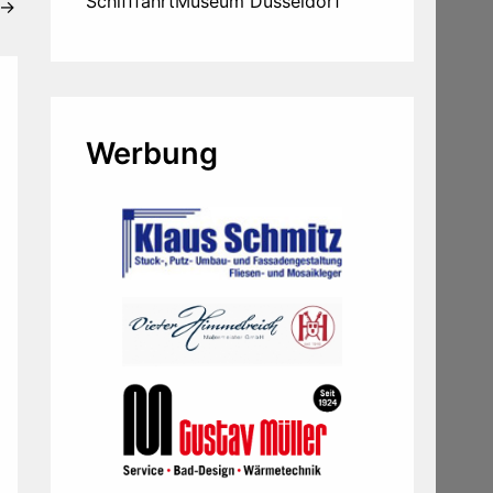
SchifffahrtMuseum Düsseldorf
→
Werbung