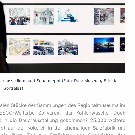
rausstellung und Schaudepot (Foto: Ruhr Museum/ Brigida
González)
tralen Stücke der Sammlungen des Regionalmuseums im
CO-Welterbe Zollverein, der Kohlenwäsche. Doch
e in die Dauerausstellung gekommen? 25.000 weitere
t auf der Kokerei. In der ehemaligen Salzfabrik mit