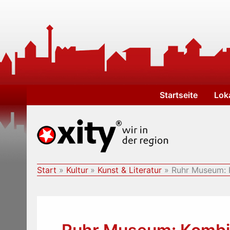
Zum
Inhalt
springen
Startseite
Lok
Start
Kultur
Kunst & Literatur
Ruhr Museum: 