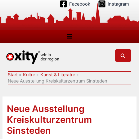
Zum
Facebook
Instagram
Inhalt
springen
Suchen
Start
Kultur
Kunst & Literatur
Neue Ausstellung Kreiskulturzentrum Sinsteden
Neue Ausstellung
Kreiskulturzentrum
Sinsteden