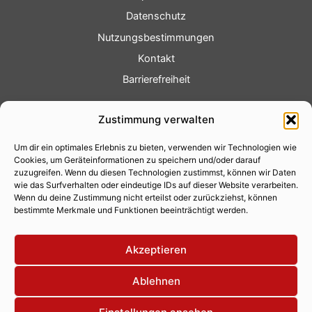
Datenschutz
Nutzungsbestimmungen
Kontakt
Barrierefreiheit
Service
Zustimmung verwalten
Fotoservice
Um dir ein optimales Erlebnis zu bieten, verwenden wir Technologien wie
Videoservice
Cookies, um Geräteinformationen zu speichern und/oder darauf
Werbung
zuzugreifen. Wenn du diesen Technologien zustimmst, können wir Daten
wie das Surfverhalten oder eindeutige IDs auf dieser Website verarbeiten.
Contenterstellung
Wenn du deine Zustimmung nicht erteilst oder zurückziehst, können
bestimmte Merkmale und Funktionen beeinträchtigt werden.
Lokalnachrichten
Lokalfernsehen
Akzeptieren
Eventkalender
Ablehnen