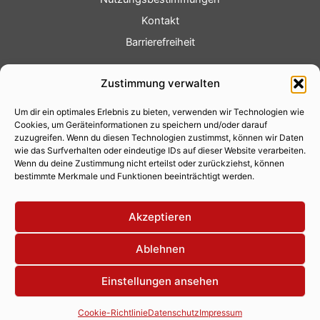
Kontakt
Barrierefreiheit
Service
Zustimmung verwalten
Fotoservice
Um dir ein optimales Erlebnis zu bieten, verwenden wir Technologien wie
Videoservice
Cookies, um Geräteinformationen zu speichern und/oder darauf
Werbung
zuzugreifen. Wenn du diesen Technologien zustimmst, können wir Daten
wie das Surfverhalten oder eindeutige IDs auf dieser Website verarbeiten.
Contenterstellung
Wenn du deine Zustimmung nicht erteilst oder zurückziehst, können
bestimmte Merkmale und Funktionen beeinträchtigt werden.
Lokalnachrichten
Lokalfernsehen
Akzeptieren
Eventkalender
Ablehnen
Einstellungen ansehen
Copyright 2026 © Xity Online GmbH
Cookie-Richtlinie
Datenschutz
Impressum