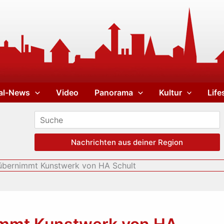
al-News
Video
Panorama
Kultur
Life
Nachrichten aus deiner Region
bernimmt Kunstwerk von HA Schult