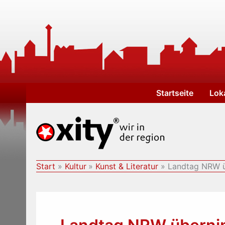
Zum
Inhalt
springen
Startseite
Lok
Start
Kultur
Kunst & Literatur
Landtag NRW ü