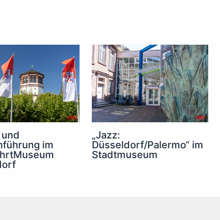
 und
„Jazz:
nführung im
Düsseldorf/Palermo“ im
fahrtMuseum
Stadtmuseum
orf