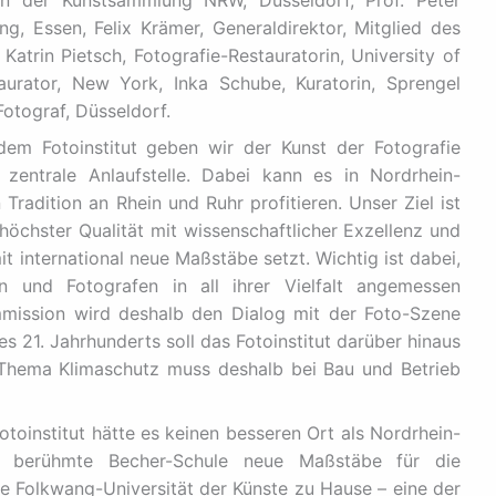
rin der Kunstsammlung NRW, Düsseldorf, Prof. Peter
, Essen, Felix Krämer, Generaldirektor, Mitglied des
Katrin Pietsch, Fotografie-Restauratorin, University of
urator, New York, Inka Schube, Kuratorin, Sprengel
tograf, Düsseldorf.
 dem Fotoinstitut geben wir der Kunst der Fotografie
zentrale Anlaufstelle. Dabei kann es in Nordrhein-
Tradition an Rhein und Ruhr profitieren. Unser Ziel ist
 höchster Qualität mit wissenschaftlicher Exzellenz und
it international neue Maßstäbe setzt. Wichtig ist dabei,
n und Fotografen in all ihrer Vielfalt angemessen
mission wird deshalb den Dialog mit der Foto-Szene
s 21. Jahrhunderts soll das Fotoinstitut darüber hinaus
s Thema Klimaschutz muss deshalb bei Bau und Betrieb
otoinstitut hätte es keinen besseren Ort als Nordrhein-
e berühmte Becher-Schule neue Maßstäbe für die
die Folkwang-Universität der Künste zu Hause – eine der