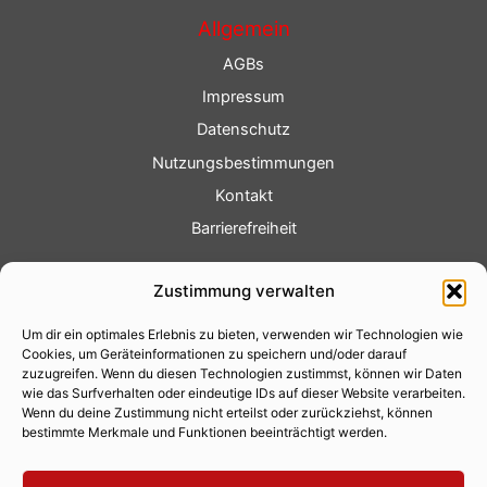
Allgemein
AGBs
Impressum
Datenschutz
Nutzungsbestimmungen
Kontakt
Barrierefreiheit
Service
Zustimmung verwalten
Fotoservice
Um dir ein optimales Erlebnis zu bieten, verwenden wir Technologien wie
Videoservice
Cookies, um Geräteinformationen zu speichern und/oder darauf
Werbung
zuzugreifen. Wenn du diesen Technologien zustimmst, können wir Daten
wie das Surfverhalten oder eindeutige IDs auf dieser Website verarbeiten.
Contenterstellung
Wenn du deine Zustimmung nicht erteilst oder zurückziehst, können
bestimmte Merkmale und Funktionen beeinträchtigt werden.
Lokalnachrichten
Lokalfernsehen