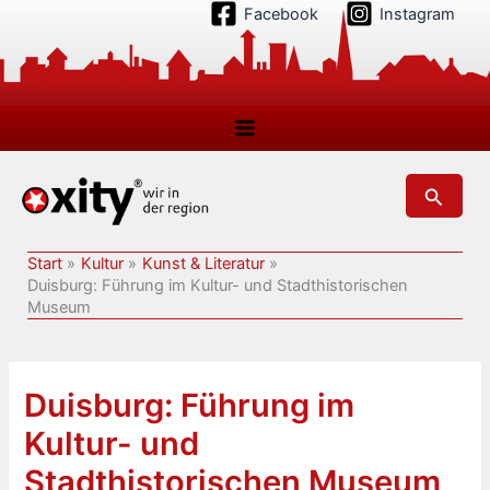
Zum
Facebook
Instagram
Inhalt
springen
Suchen
Start
Kultur
Kunst & Literatur
Duisburg: Führung im Kultur- und Stadthistorischen
Museum
Duisburg: Führung im
Kultur- und
Stadthistorischen Museum