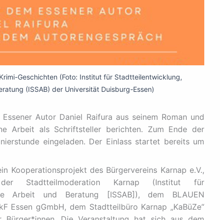
rimi-Geschichten (Foto: Institut für Stadtteilentwicklung,
Beratung (ISSAB) der Universität Duisburg-Essen)
r Essener Autor Daniel Raifura aus seinem Roman und
ne Arbeit als Schriftsteller berichten. Zum Ende der
ierstunde eingeladen. Der Einlass startet bereits um
ein Kooperationsprojekt des Bürgervereins Karnap e.V.,
 der Stadtteilmoderation Karnap (Institut für
tierte Arbeit und Beratung [ISSAB]), dem BLAUEN
kF Essen gGmbH, dem Stadtteilbüro Karnap „KaBüZe“
r Bürger*innen. Die Veranstaltung hat sich aus dem