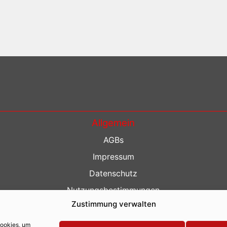
Allgemein
AGBs
Impressum
Datenschutz
Nutzungsbestimmungen
Zustimmung verwalten
Kontakt
Barrierefreiheit
Cookies, um