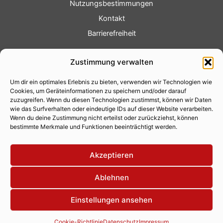
Nutzungsbestimmungen
Kontakt
Barrierefreiheit
Service
Zustimmung verwalten
Fotoservice
Um dir ein optimales Erlebnis zu bieten, verwenden wir Technologien wie
Videoservice
Cookies, um Geräteinformationen zu speichern und/oder darauf
Werbung
zuzugreifen. Wenn du diesen Technologien zustimmst, können wir Daten
wie das Surfverhalten oder eindeutige IDs auf dieser Website verarbeiten.
Contenterstellung
Wenn du deine Zustimmung nicht erteilst oder zurückziehst, können
bestimmte Merkmale und Funktionen beeinträchtigt werden.
Lokalnachrichten
Lokalfernsehen
Akzeptieren
Eventkalender
Ablehnen
Einstellungen ansehen
Copyright 2026 © Xity Online GmbH
Cookie-Richtlinie
Datenschutz
Impressum